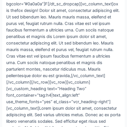
bgcolor=”#0a0a0a”]F[/dt_sc_dropcap][vc_column_text]ox
is thefox design! Dolor sit amet, consectetur adipiscing elit.
Ut sed bibendum leo. Mauris mauris massa, eleifend et
purus vel, feugiat rutrum nulla. Cras vitae est vel ipsum
faucibus fermentum a ultricies urna. Cum sociis natoque
penatibus et magnis dis Lorem ipsum dolor sit amet,
consectetur adipiscing elit. Ut sed bibendum leo. Mauris
mauris massa, eleifend et purus vel, feugiat rutrum nulla.
Cras vitae est vel ipsum faucibus fermentum a ultricies
urna. Cum sociis natoque penatibus et magnis dis
parturient montes, nascetur ridiculus mus. Mauris
pellentesque dolor eu est gravida,[/vc_column_text]
[/vc_column][/vc_row][vc_row][vc_column]
[vc_custom_heading text=”Heading Two”
font_container=”tag:h4|text_align:left”
use_theme_fonts=”yes” el_class=”vcr_heading-right”]
[vc_column_text]Lorem ipsum dolor sit amet, consectetur
adipiscing elit. Sed varius ultricies metus. Donec ac ex porta
libero venenatis sodales. Sed efficitur eget risus sed