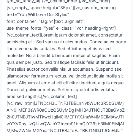
[/dt_sc_fancy_ul][/vc_column_inner][/vc_row_inner]
[vc_empty_space height=”35px”][vc_custom_heading
text=”You Will Love Our Styles”
font_container=”tag:h4|text_align:left”
use_theme_fonts=”yes” el_class=”vcr_heading-right”]
[vc_column_text]Lorem ipsum dolor sit amet, consectetur
adipiscing elit. Sed varius ultricies metus. Donec ac ex porta
libero venenatis sodales. Sed efficitur eget risus sed
molestie. Nulla blandit bibendum metus ut sagittis. Etiam
quis semper justo. Sed tristique facilisis felis ut tincidunt.
Phasellus auctor convallis nisl ut accumsan. Suspendisse
ullamcorper fermentum lectus, vel tincidunt ligula mollis sit
amet. Aliquam at ante at elit efficitur tincidunt a quis neque.
Donec ut pulvinar metus. Pellentesque lobortis volutpat
eros sed sagittis.[/vc_column_text]
[vc_raw_html]JTNDcHJlJTNFJTBBLnNvbWUtc3R5bGUlMj
AlN0IlMEF3aWR0aCUzQSUyMDg1MHB4JTNCJTBBaGVpZ
2h0JTNBJTIwMTkwcHglM0IlMEFtYXJnaW4lM0ElMjAwJTI
wYXV0byUzQiUwQWJhY2tncm91bmQtY29sb3IlM0ElMjAl
MjMwZWNmMGYxJTNCJTBBJTdEJTBBJTNDJTJGcHJlJT