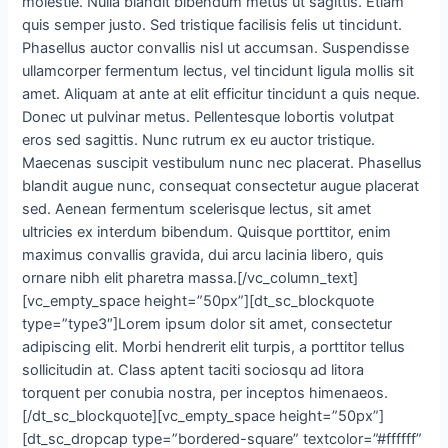
molestie. Nulla blandit bibendum metus ut sagittis. Etiam
quis semper justo. Sed tristique facilisis felis ut tincidunt.
Phasellus auctor convallis nisl ut accumsan. Suspendisse
ullamcorper fermentum lectus, vel tincidunt ligula mollis sit
amet.
Aliquam at ante at elit efficitur tincidunt a quis neque.
Donec ut pulvinar metus. Pellentesque lobortis volutpat
eros sed sagittis. Nunc rutrum ex eu auctor tristique.
Maecenas suscipit vestibulum nunc nec placerat. Phasellus
blandit augue nunc, consequat consectetur augue placerat
sed. Aenean fermentum scelerisque lectus, sit amet
ultricies ex interdum bibendum. Quisque porttitor, enim
maximus convallis gravida, dui arcu lacinia libero, quis
ornare nibh elit pharetra massa.[/vc_column_text]
[vc_empty_space height=”50px”][dt_sc_blockquote
type=”type3″]Lorem ipsum dolor sit amet, consectetur
adipiscing elit. Morbi hendrerit elit turpis, a porttitor tellus
sollicitudin at. Class aptent taciti sociosqu ad litora
torquent per conubia nostra, per inceptos himenaeos.
[/dt_sc_blockquote][vc_empty_space height=”50px”]
[dt_sc_dropcap type=”bordered-square” textcolor=”#ffffff”