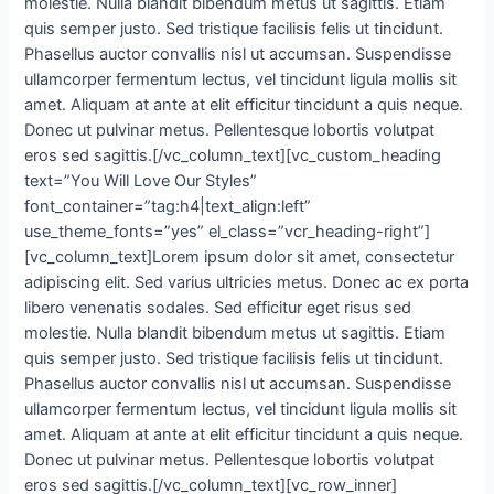
molestie. Nulla blandit bibendum metus ut sagittis. Etiam
quis semper justo. Sed tristique facilisis felis ut tincidunt.
Phasellus auctor convallis nisl ut accumsan. Suspendisse
ullamcorper fermentum lectus, vel tincidunt ligula mollis sit
amet. Aliquam at ante at elit efficitur tincidunt a quis neque.
Donec ut pulvinar metus. Pellentesque lobortis volutpat
eros sed sagittis.[/vc_column_text][vc_custom_heading
text=”You Will Love Our Styles”
font_container=”tag:h4|text_align:left”
use_theme_fonts=”yes” el_class=”vcr_heading-right”]
[vc_column_text]Lorem ipsum dolor sit amet, consectetur
adipiscing elit. Sed varius ultricies metus. Donec ac ex porta
libero venenatis sodales. Sed efficitur eget risus sed
molestie. Nulla blandit bibendum metus ut sagittis. Etiam
quis semper justo. Sed tristique facilisis felis ut tincidunt.
Phasellus auctor convallis nisl ut accumsan. Suspendisse
ullamcorper fermentum lectus, vel tincidunt ligula mollis sit
amet. Aliquam at ante at elit efficitur tincidunt a quis neque.
Donec ut pulvinar metus. Pellentesque lobortis volutpat
eros sed sagittis.[/vc_column_text][vc_row_inner]