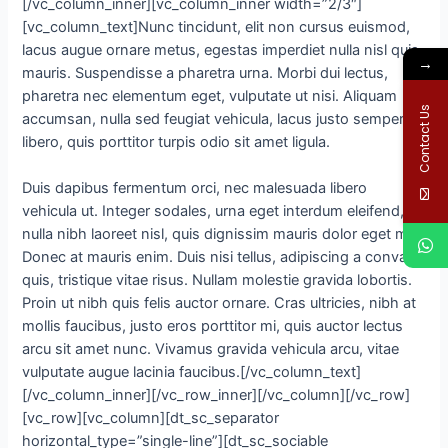
[/vc_column_inner][vc_column_inner width=”2/3″]
[vc_column_text]Nunc tincidunt, elit non cursus euismod,
lacus augue ornare metus, egestas imperdiet nulla nisl quis
→
mauris. Suspendisse a pharetra urna. Morbi dui lectus,
pharetra nec elementum eget, vulputate ut nisi. Aliquam
Contact Us
accumsan, nulla sed feugiat vehicula, lacus justo semper
libero, quis porttitor turpis odio sit amet ligula.
Duis dapibus fermentum orci, nec malesuada libero
vehicula ut. Integer sodales, urna eget interdum eleifend,
nulla nibh laoreet nisl, quis dignissim mauris dolor eget mi.
Donec at mauris enim. Duis nisi tellus, adipiscing a convallis
quis, tristique vitae risus. Nullam molestie gravida lobortis.
Proin ut nibh quis felis auctor ornare. Cras ultricies, nibh at
mollis faucibus, justo eros porttitor mi, quis auctor lectus
arcu sit amet nunc. Vivamus gravida vehicula arcu, vitae
vulputate augue lacinia faucibus.[/vc_column_text]
[/vc_column_inner][/vc_row_inner][/vc_column][/vc_row]
[vc_row][vc_column][dt_sc_separator
horizontal_type=”single-line”][dt_sc_sociable