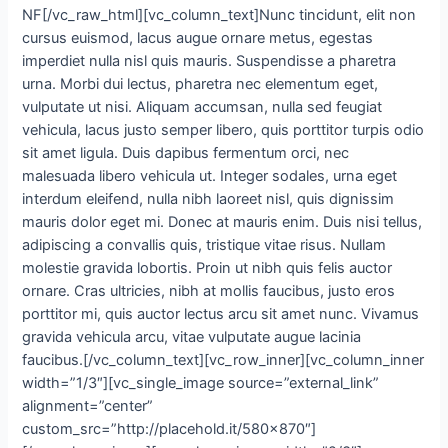
NF[/vc_raw_html][vc_column_text]Nunc tincidunt, elit non
cursus euismod, lacus augue ornare metus, egestas
imperdiet nulla nisl quis mauris. Suspendisse a pharetra
urna. Morbi dui lectus, pharetra nec elementum eget,
vulputate ut nisi. Aliquam accumsan, nulla sed feugiat
vehicula, lacus justo semper libero, quis porttitor turpis odio
sit amet ligula. Duis dapibus fermentum orci, nec
malesuada libero vehicula ut. Integer sodales, urna eget
interdum eleifend, nulla nibh laoreet nisl, quis dignissim
mauris dolor eget mi. Donec at mauris enim. Duis nisi tellus,
adipiscing a convallis quis, tristique vitae risus. Nullam
molestie gravida lobortis. Proin ut nibh quis felis auctor
ornare. Cras ultricies, nibh at mollis faucibus, justo eros
porttitor mi, quis auctor lectus arcu sit amet nunc. Vivamus
gravida vehicula arcu, vitae vulputate augue lacinia
faucibus.[/vc_column_text][vc_row_inner][vc_column_inner
width=”1/3″][vc_single_image source=”external_link”
alignment=”center”
custom_src=”http://placehold.it/580×870″]